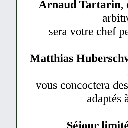
Arnaud Tartarin
,
arbit
sera votre chef p
Matthias Huberschw
vous concoctera des 
adaptés 
Séjour limit